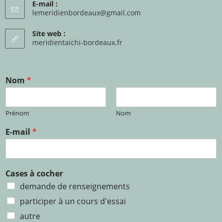
E-mail :
lemeridienbordeaux@gmail.com
Site web :
meridientaichi-bordeaux.fr
Nom
*
Prénom
Nom
E-mail
*
Cases à cocher
demande de renseignements
participer à un cours d'essai
autre