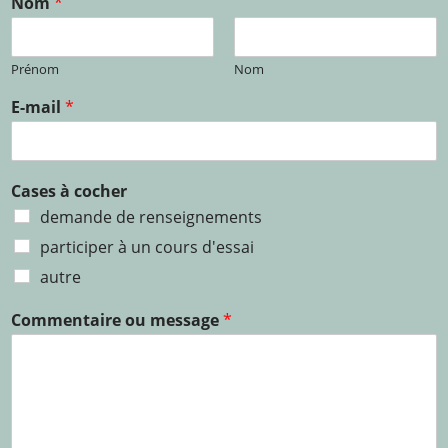
Nom
*
Prénom
Nom
E-mail
*
Cases à cocher
demande de renseignements
participer à un cours d'essai
autre
Commentaire ou message
*