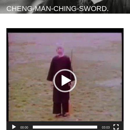
CHENG-MAN-CHING-SWORD.
Lecteur
vidéo
00:00
03:03