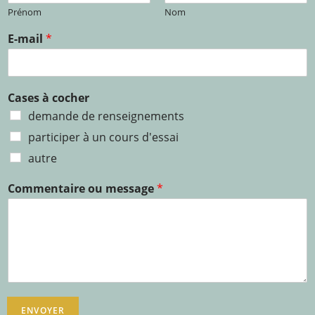
Prénom
Nom
E-mail
*
Cases à cocher
demande de renseignements
participer à un cours d'essai
autre
Commentaire ou message
*
ENVOYER