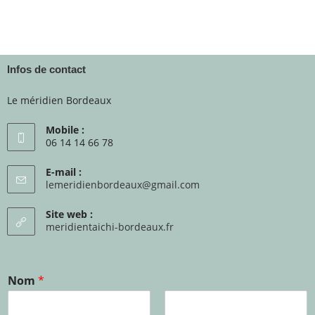
Infos de contact
Le méridien Bordeaux
Mobile :
06 14 14 66 78
E-mail :
lemeridienbordeaux@gmail.com
Site web :
meridientaichi-bordeaux.fr
Nom
*