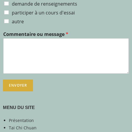
demande de renseignements
participer à un cours d'essai
autre
Commentaire ou message
*
ENVOYER
MENU DU SITE
Présentation
Tai Chi Chuan