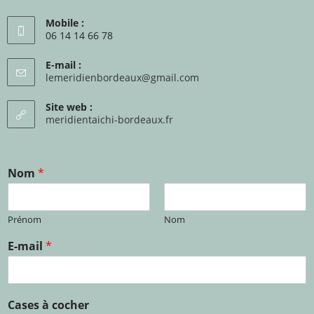
Mobile :
06 14 14 66 78
E-mail :
lemeridienbordeaux@gmail.com
Site web :
meridientaichi-bordeaux.fr
Nom
*
Prénom
Nom
E-mail
*
Cases à cocher